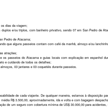
 os dias da viagem;
 duplos e/ou triplos, com banheiro privativo, sendo 07 em San Pedro de Ata
 San Pedro de Atacama;
ndo que alguns passeios contam com café da manhã, almoço e/ou lanchinho in
 as atrações;
te os passeios do Atacama e guias locais com explicação em espanhol dur
to e cuidando de todos os detalhes;
 almoços, 03 jantares e 03 coquetéis durante passeios.
abilidade de cada viajante. De qualquer maneira, estamos à disposição par
 média R$ 3.500,00, aproximadamente, ida e volta e com bagagem despach
tação de um seguro com cobertura mínima de US$ 30.000,00 para acidentes, e