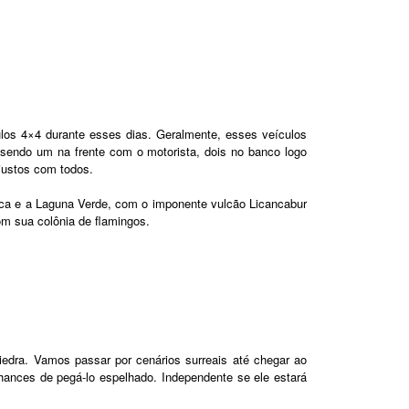
ulos 4×4 durante esses dias. Geralmente, esses veículos
 sendo um na frente com o motorista, dois no banco logo
justos com todos.
ca e a Laguna Verde, com o imponente vulcão Licancabur
om sua colônia de flamingos.
edra. Vamos passar por cenários surreais até chegar ao
chances de pegá-lo espelhado. Independente se ele estará