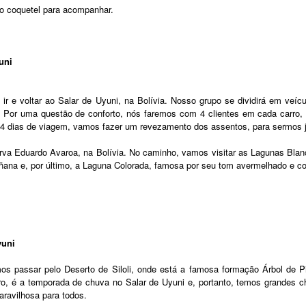
no coquetel para acompanhar.
uni
ir e voltar ao Salar de Uyuni, na Bolívia. Nosso grupo se dividirá em veíc
. Por uma questão de conforto, nós faremos com 4 clientes em cada carro,
 4 dias de viagem, vamos fazer um revezamento dos assentos, para sermos 
va Eduardo Avaroa, na Bolívia. No caminho, vamos visitar as Lagunas Blan
ñana e, por último, a Laguna Colorada, famosa por seu tom avermelhado e c
yuni
 passar pelo Deserto de Siloli, onde está a famosa formação Árbol de Pi
eiro, é a temporada de chuva no Salar de Uyuni e, portanto, temos grandes 
aravilhosa para todos.