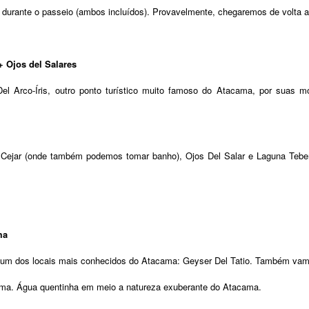
urante o passeio (ambos incluídos). Provavelmente, chegaremos de volta ao
 + Ojos del Salares
Del Arco-Íris, outro ponto turístico muito famoso do Atacama, por suas
 Cejar (onde também podemos tomar banho), Ojos Del Salar e Laguna Tebenq
ma
m um dos locais mais conhecidos do Atacama: Geyser Del Tatio. Também vam
ma. Água quentinha em meio a natureza exuberante do Atacama.