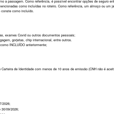
como a passagem. Como referência, é possível encontrar opções de seguro en
mencionadas como incluídas no roteiro. Como referência, um almoço ou um ja
 conste como incluído.
nas, exames Covid ou outros documentos pessoais;
gem, gorjetas, chip internacional, entre outros.
o como INCLUÍDO anteriormente;
u Carteira de Identidade com menos de 10 anos de emissão (CNH não é aceit
7/2026;
e 30/09/2026;