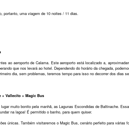
, portanto, uma viagem de 10 noites / 11 dias.
a
antes ao aeroporto de Calama. Este aeroporto está localizado a, aproximad
ando que nos levará ao hotel. Dependendo do horário da chegada, podemos ap
rimeiro dia, sem problemas, teremos tempo para isso no decorrer dos dias se
e + Vallecito + Magic Bus
 lugar muito bonito pela manhã, as Lagunas Escondidas de Baltinache. Essa
fundar na lagoa! É permitido o banho, para quem quiser.
ações únicas. Também visitaremos o Magic Bus, cenário perfeito para várias f