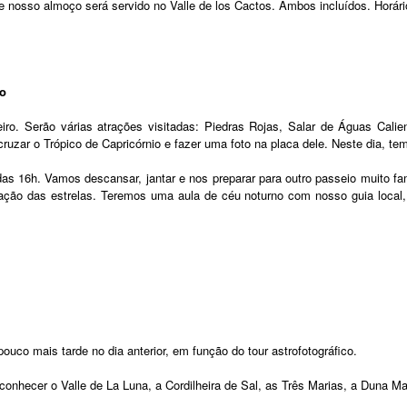
nosso almoço será servido no Valle de los Cactos. Ambos incluídos. Horário 
co
iro. Serão várias atrações visitadas: Piedras Rojas, Salar de Águas Cali
ar o Trópico de Capricórnio e fazer uma foto na placa dele. Neste dia, te
das 16h. Vamos descansar, jantar e nos preparar para outro passeio muito f
ação das estrelas. Teremos uma aula de céu noturno com nosso guia local
uco mais tarde no dia anterior, em função do tour astrofotográfico.
onhecer o Valle de La Luna, a Cordilheira de Sal, as Três Marias, a Duna Mai