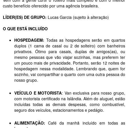
Vem com a gente curtir o roteiro mais completo e com o melhor
custo benefício oferecido por uma agência brasileira.
LÍDER(ES) DE GRUPO:
Lucas Garcia (sujeito à alteração)
O QUE ESTÁ INCLUÍDO
HOSPEDAGEM:
Todas as hospedagens serão em quartos
duplos (1 cama de casal ou 2 de solteiro) com banheiros
privativos. Ótimo para casais, duplas de amigos(as), ou
mesmo pessoas que vão viajar sozinhas, mas preferem ter
um pouco mais de privacidade. Portanto, serão 12 noites de
hospedagem nessa modalidade. Lembrando que, quem for
sozinho, vai compartilhar o quarto com uma outra pessoa do
nosso grupo.
VEÍCULO E MOTORISTA
: Van exclusiva para nosso grupo,
com motorista certificado na Islândia. Além do aluguel, estão
incluídas todas as demais despesas, como combustível,
seguro dos veículos, estacionamentos e pedágio.
ALIMENTAÇÃO:
Café da manhã incluído em todas as