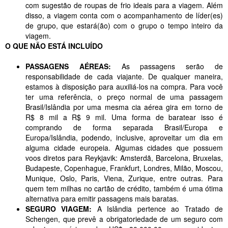
com sugestão de roupas de frio ideais para a viagem. Além
disso, a viagem conta com o acompanhamento de líder(es)
de grupo, que estará(ão) com o grupo o tempo inteiro da
viagem.
O QUE NÃO ESTÁ INCLUÍDO
PASSAGENS AÉREAS:
As passagens serão de
responsabilidade de cada viajante. De qualquer maneira,
estamos à disposição para auxiliá-los na compra. Para você
ter uma referência, o preço normal de uma passagem
Brasil/Islândia por uma mesma cia aérea gira em torno de
R$ 8 mil a R$ 9 mil. Uma forma de baratear isso é
comprando de forma separada Brasil/Europa e
Europa/Islândia, podendo, inclusive, aproveitar um dia em
alguma cidade europeia. Algumas cidades que possuem
voos diretos para Reykjavik: Amsterdã, Barcelona, Bruxelas,
Budapeste, Copenhague, Frankfurt, Londres, Milão, Moscou,
Munique, Oslo, Paris, Viena, Zurique, entre outras. Para
quem tem milhas no cartão de crédito, também é uma ótima
alternativa para emitir passagens mais baratas.
SEGURO VIAGEM:
A Islândia pertence ao Tratado de
Schengen, que prevê a obrigatoriedade de um seguro com