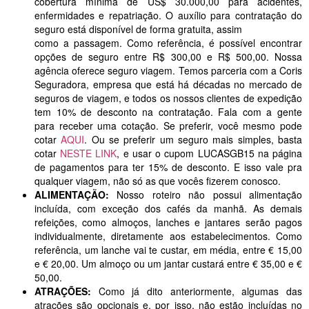
cobertura mínima de US$ 30.000,00 para acidentes,
enfermidades e repatriação. O auxílio para contratação do
seguro está disponível de forma gratuita, assim
como a passagem. Como referência, é possível encontrar
opções de seguro entre R$ 300,00 e R$ 500,00. Nossa
agência oferece seguro viagem. Temos parceria com a Coris
Seguradora, empresa que está há décadas no mercado de
seguros de viagem, e todos os nossos clientes de expedição
tem 10% de desconto na contratação. Fala com a gente
para receber uma cotação. Se preferir, você mesmo pode
cotar
AQUI
. Ou se preferir um seguro mais simples, basta
cotar
NESTE LINK
, e usar o cupom LUCASGB15 na página
de pagamentos para ter 15% de desconto. E isso vale pra
qualquer viagem, não só as que vocês fizerem conosco.
ALIMENTAÇÃO:
Nosso roteiro não possui alimentação
incluída, com exceção dos cafés da manhã. As demais
refeições, como almoços, lanches e jantares serão pagos
individualmente, diretamente aos estabelecimentos. Como
referência, um lanche vai te custar, em média, entre € 15,00
e € 20,00. Um almoço ou um jantar custará entre € 35,00 e €
50,00.
ATRAÇÕES:
Como já dito anteriormente, algumas das
atrações são opcionais e, por isso, não estão incluídas no