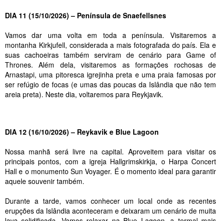
DIA 11 (15/10/2026) – Península de Snaefellsnes
Vamos dar uma volta em toda a península. Visitaremos a
montanha Kirkjufell, considerada a mais fotografada do país. Ela e
suas cachoeiras também serviram de cenário para Game of
Thrones. Além dela, visitaremos as formações rochosas de
Arnastapi, uma pitoresca igrejinha preta e uma praia famosas por
ser refúgio de focas (e umas das poucas da Islândia que não tem
areia preta). Neste dia, voltaremos para Reykjavik.
DIA 12 (16/10/2026) – Reykavik e Blue Lagoon
Nossa manhã será livre na capital. Aproveitem para visitar os
principais pontos, com a igreja Hallgrimskirkja, o Harpa Concert
Hall e o monumento Sun Voyager. É o momento ideal para garantir
aquele souvenir também.
Durante a tarde, vamos conhecer um local onde as recentes
erupções da Islândia aconteceram e deixaram um cenário de muita
lava solidificada. Vamos relaxar na Blue Lagoon, a termal mais