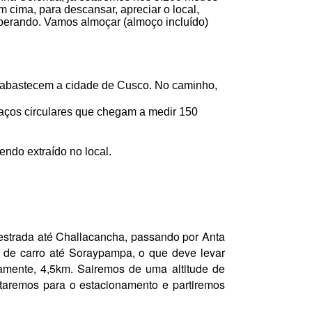
 cima, para descansar, apreciar o local,
esperando. Vamos almoçar (almoço incluído)
e abastecem a cidade de Cusco. No caminho,
rraços circulares que chegam a medir 150
sendo extraído no local.
estrada até Challacancha, passando por Anta
 de carro até Soraypampa, o que deve levar
damente, 4,5km.
Sairemos de uma altitude de
oltaremos para o estacionamento e partiremos