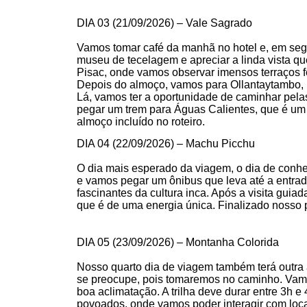
DIA 03 (
21/09/2026
) – Vale Sagrado
Vamos tomar café da manhã no hotel e, em seg
museu de tecelagem e apreciar a linda vista q
Pisac, onde vamos observar imensos terraços f
Depois do almoço, vamos para Ollantaytambo, um
Lá, vamos ter a oportunidade de caminhar pela
pegar um trem para Águas Calientes, que é u
almoço incluído no roteiro.
DIA 04 (
22/09/2026
) – Machu Picchu
O dia mais esperado da viagem, o dia de conh
e vamos pegar um ônibus que leva até a entrada
fascinantes da cultura inca. Após a visita guiad
que é de uma energia única. Finalizado nosso 
DIA 05 (
23/09/2026
) – Montanha Colorida
Nosso quarto dia de viagem também terá outra
se preocupe, pois tomaremos no caminho. Vamos i
boa aclimatação. A trilha deve durar entre 3h e
povoados, onde vamos poder interagir com loc