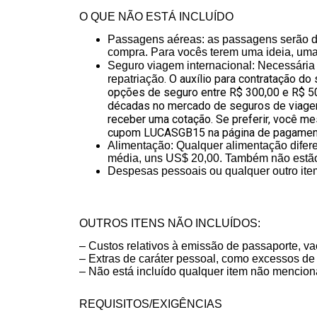
O QUE NÃO ESTÁ INCLUÍDO
Passagens aéreas: as passagens serão de
compra.
Para vocês terem uma ideia, uma
Seguro viagem internacional:
Necessária 
. O auxílio para contratação do
repatriação
opções de seguro entre R$ 300,00 e R$ 5
décadas no mercado de seguros de viagem
receber uma cotação. Se preferir, você 
cupom LUCASGB15 na página de pagamentos
Alimentação: Qualquer alimentação difere
média, uns US$ 20,00. Também não estão 
Despesas pessoais ou qualquer outro ite
OUTROS ITENS NÃO INCLUÍDOS:
– Custos relativos à emissão de passaporte, v
– Extras de caráter pessoal, como excessos de b
– Não está incluído qualquer item não menci
REQUISITOS/EXIGÊNCIAS