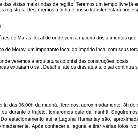
as vistas mais lindas da região. Teremos um tempo livre lá em
ios registros. Desceremos a trilha e nosso transfer estará nos 
s
ícies de Maras, local de onde vem a maioria dos alimentos qu
co de Moray, um importante local do império inca, com seus te
de veremos a arquitetura colonial das construções locais.
ncas extraiam o sal. Detalhe: até os dias atuais, o sal continua 
 volta das 06:00h da manhã. Teremos, aproximadamente, 3h de 
ou durante o trajeto, tomaremos café da manhã. Seguiremos
ha. Do estacionamento até a Laguna Humantay são, aproxima
oximadamente.
Após conhecer a laguna e tirar várias fotos, v