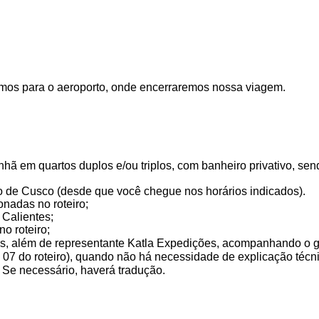
mos para o aeroporto, onde encerraremos nossa viagem.
nhã em quartos duplos e/ou triplos, com banheiro privativo, s
o de Cusco (desde que você chegue nos horários indicados).
onadas no roteiro;
 Calientes;
o roteiro;
s, além de representante Katla Expedições, acompanhando o gr
 e 07 do roteiro), quando não há necessidade de
explicação
técni
 Se necessário, haverá tradução.