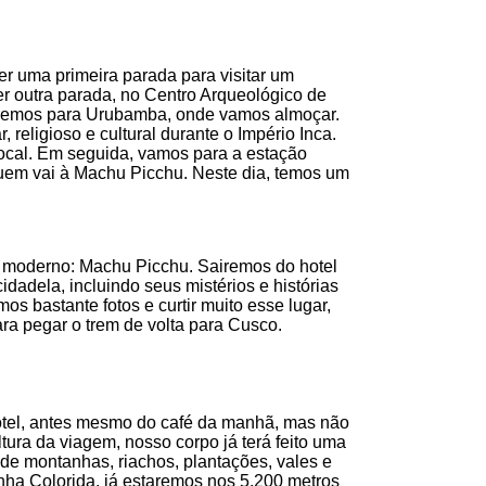
r uma primeira parada para visitar um
er outra parada, no Centro Arqueológico de
uiremos para Urubamba, onde vamos almoçar.
religioso e cultural durante o Império Inca.
ocal. Em seguida, vamos para a estação
em vai à Machu Picchu. Neste dia, temos um
o moderno: Machu Picchu. Sairemos do hotel
adela, incluindo seus mistérios e histórias
os bastante fotos e curtir muito esse lugar,
ra pegar o trem de volta para Cusco.
hotel, antes mesmo do café da manhã, mas não
ltura da viagem, nosso corpo já terá feito uma
s de montanhas, riachos, plantações, vales e
ha Colorida, já estaremos nos 5.200 metros