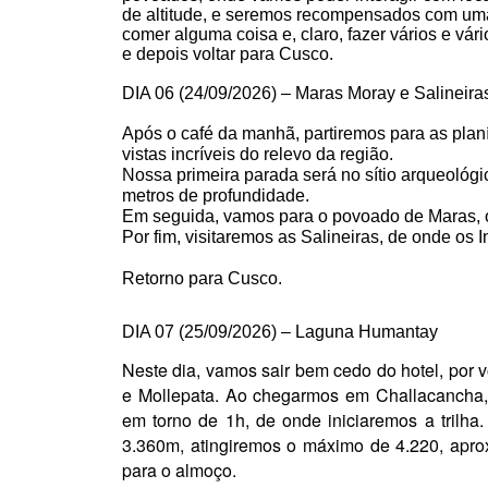
de altitude, e seremos recompensados com uma d
comer alguma coisa e, claro, fazer vários e vár
e
depois
voltar para Cusco.
DIA 06 (
24/09/2026
) – Maras Moray e Salineira
Após o café da manhã, partiremos para as plan
vistas incríveis do relevo da região.
Nossa primeira parada será no sítio arqueológi
metros de profundidade.
Em seguida, vamos para o povoado de Maras, on
Por fim, visitaremos as Salineiras, de onde os I
Retorno para Cusco.
DIA 07 (
25/09/2026
) – Laguna Humantay
Neste dia, vamos sair bem cedo do hotel, por
e Mollepata. Ao chegarmos em Challacancha, 
em torno de 1h, de onde iniciaremos a tril
3.360m, atingiremos o máximo de 4.220, apr
para o almoço.