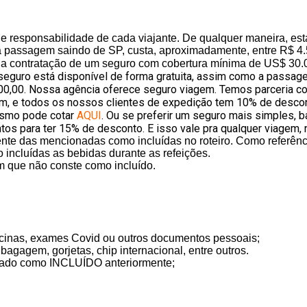
 responsabilidade de cada viajante. De qualquer maneira, esta
 passagem saindo de SP, custa, aproximadamente, entre R$ 4.
a contratação de um seguro com cobertura mínima de US$ 30.0
 seguro está disponível de forma gratuita, assim
como a passagem
00,00. Nossa agência oferece seguro viagem. Temos parceria co
, e todos os nossos clientes de expedição tem 10% de descont
mesmo pode cotar
AQUI
. Ou se preferir um seguro mais simples, b
 para ter 15% de desconto. E isso vale pra qualquer viagem, 
nte das mencionadas como incluídas no roteiro. Como referênci
incluídas as bebidas durante as refeições.
m que não conste como incluído.
acinas, exames Covid ou outros documentos pessoais;
agagem, gorjetas, chip internacional, entre outros.
onado como INCLUÍDO anteriormente;