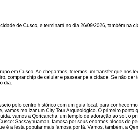
 cidade de Cusco, e terminará no dia 26/09/2026, também na ci
grupo em Cusco. Ao chegarmos, teremos um transfer que nos le
ro, comprar chip de celular e passear pela cidade. Se não der t
o dia.
eio pelo centro histórico com um guia local, para conhecermos 
, vamos realizar um City Tour Arqueológico. O primeiro ponto q
ida, vamos a Qoricancha, um templo de adoração ao sol, o prin
de Cusco: Sacsayhuaman, famosa por seus enormes blocos de pe
, que é a festa popular mais famosa por lá. Vamos, também, a 