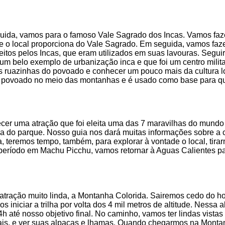
uida, vamos para o famoso Vale Sagrado dos Incas. Vamos faze
ue o local proporciona do Vale Sagrado. Em seguida, vamos faz
eitos pelos Incas, que eram utilizados em suas lavouras. Seg
 belo exemplo de urbanização inca e que foi um centro militar, 
s ruazinhas do povoado e conhecer um pouco mais da cultura l
m povoado no meio das montanhas e é usado como base para qu
ecer uma atração que foi eleita uma das 7 maravilhas do mund
 do parque. Nosso guia nos dará muitas informações sobre a cid
a, teremos tempo, também, para explorar à vontade o local, tirarm
período em Machu Picchu, vamos retornar à Aguas Calientes pa
 atração muito linda, a Montanha Colorida. Sairemos cedo do 
niciar a trilha por volta dos 4 mil metros de altitude. Nessa a
 4h até nosso objetivo final. No caminho, vamos ter lindas vista
ais, e ver suas alpacas e lhamas. Quando chegarmos na Montan